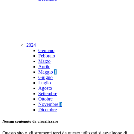
2024
Gennaio
Febbraio
Marzo
Aprile
Maggio
1
Giugno
Luglio
Agosto
Settembre
Ottobre
Novembre
3
Dicembre
Nessun contenuto da visualizzare
Questo sito o gli strumenti terzi da questo utilizzati si avvalgono di