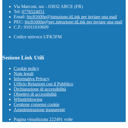
Via Marconi, snc - 03032 ARCE (FR)
Tel:
0776524051
Email:
fric81600p@istruzione.it
Link per inviare una mail
PEC:
fric81600p@pec.istruzione.it
Link per inviare una mail
C.F.: 91011010609
Codice univoco UFK5FM
Sezione Link Utili
Cookie policy
Note legali
Informativa Privacy
Ufficio Relazioni con il Pubblico
Dichiarazione di accessibilità
Obiettivi di accessibilità
Whistleblowing
Gestione consensi cookie
Amministrazione trasparente
Pagina visualizzata
222491
volte