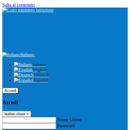
Salta al contenuto
Italiano
Italiano
English
Deutsch
Español
Accedi
Accedi
button close
×
Nome Utente
Password