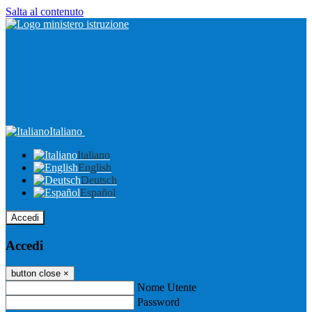
Salta al contenuto
Italiano
Italiano
English
Deutsch
Español
Accedi
Accedi
button close
×
Nome Utente
Password