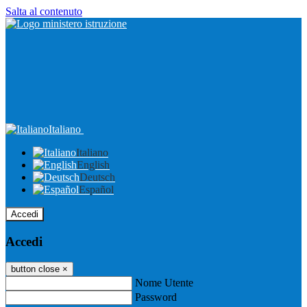
Salta al contenuto
Italiano
Italiano
English
Deutsch
Español
Accedi
Accedi
button close
×
Nome Utente
Password