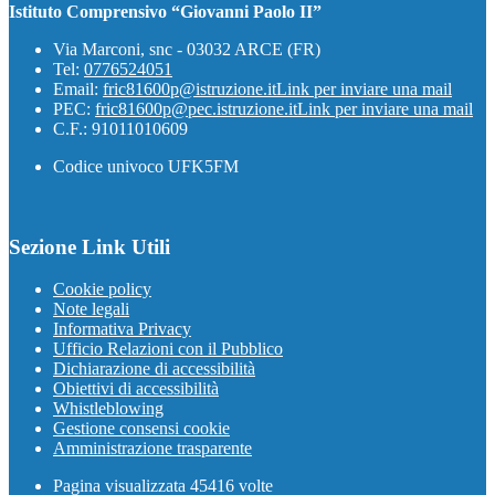
Istituto Comprensivo “Giovanni Paolo II”
Via Marconi, snc - 03032 ARCE (FR)
Tel:
0776524051
Email:
fric81600p@istruzione.it
Link per inviare una mail
PEC:
fric81600p@pec.istruzione.it
Link per inviare una mail
C.F.: 91011010609
Codice univoco UFK5FM
Sezione Link Utili
Cookie policy
Note legali
Informativa Privacy
Ufficio Relazioni con il Pubblico
Dichiarazione di accessibilità
Obiettivi di accessibilità
Whistleblowing
Gestione consensi cookie
Amministrazione trasparente
Pagina visualizzata
45416
volte