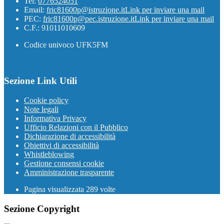
Tel:
0776524051
Email:
fric81600p@istruzione.it
Link per inviare una mail
PEC:
fric81600p@pec.istruzione.it
Link per inviare una mail
C.F.: 91011010609
Codice univoco UFK5FM
Sezione Link Utili
Cookie policy
Note legali
Informativa Privacy
Ufficio Relazioni con il Pubblico
Dichiarazione di accessibilità
Obiettivi di accessibilità
Whistleblowing
Gestione consensi cookie
Amministrazione trasparente
Pagina visualizzata
289
volte
Sezione Copyright