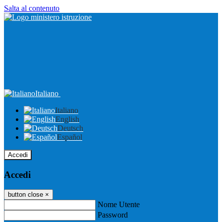
Salta al contenuto
Italiano
Italiano
English
Deutsch
Español
Accedi
Accedi
button close
×
Nome Utente
Password