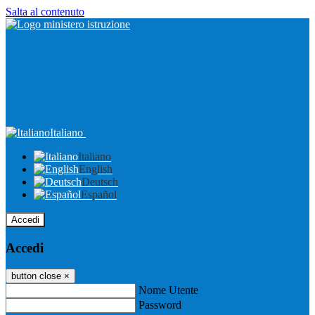
Salta al contenuto
Italiano
Italiano
English
Deutsch
Español
Accedi
Accedi
button close
×
Nome Utente
Password