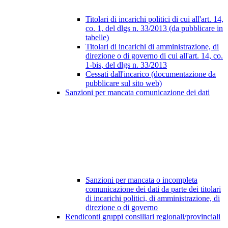
Titolari di incarichi politici di cui all'art. 14,
co. 1, del dlgs n. 33/2013 (da pubblicare in
tabelle)
Titolari di incarichi di amministrazione, di
direzione o di governo di cui all'art. 14, co.
1-bis, del dlgs n. 33/2013
Cessati dall'incarico (documentazione da
pubblicare sul sito web)
Sanzioni per mancata comunicazione dei dati
Sanzioni per mancata o incompleta
comunicazione dei dati da parte dei titolari
di incarichi politici, di amministrazione, di
direzione o di governo
Rendiconti gruppi consiliari regionali/provinciali