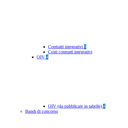
Contratti integrativi
9
Costi contratti integrativi
OIV
4
OIV (da pubblicare in tabelle)
4
Bandi di concorso