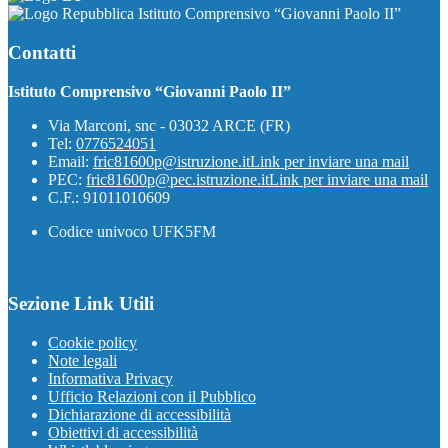
Istituto Comprensivo “Giovanni Paolo II”
Contatti
Istituto Comprensivo “Giovanni Paolo II”
Via Marconi, snc - 03032 ARCE (FR)
Tel:
0776524051
Email:
fric81600p@istruzione.it
Link per inviare una mail
PEC:
fric81600p@pec.istruzione.it
Link per inviare una mail
C.F.: 91011010609
Codice univoco UFK5FM
Sezione Link Utili
Cookie policy
Note legali
Informativa Privacy
Ufficio Relazioni con il Pubblico
Dichiarazione di accessibilità
Obiettivi di accessibilità