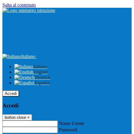
Salta al contenuto
Italiano
Italiano
English
Deutsch
Español
Accedi
Accedi
button close
×
Nome Utente
Password