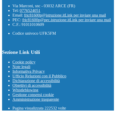
Via Marconi, snc - 03032 ARCE (FR)
Tel:
0776524051
Email:
fric81600p@istruzione.it
Link per inviare una mail
PEC:
fric81600p@pec.istruzione.it
Link per inviare una mail
C.F.: 91011010609
Codice univoco UFK5FM
Sezione Link Utili
Cookie policy
Note legali
Informativa Privacy
Ufficio Relazioni con il Pubblico
Dichiarazione di accessibilità
Obiettivi di accessibilità
Whistleblowing
Gestione consensi cookie
Amministrazione trasparente
Pagina visualizzata
222532
volte