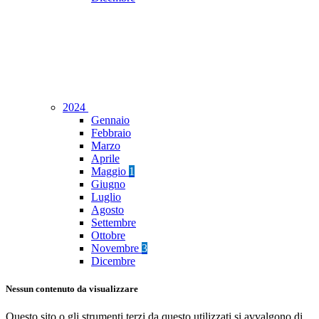
2024
Gennaio
Febbraio
Marzo
Aprile
Maggio
1
Giugno
Luglio
Agosto
Settembre
Ottobre
Novembre
3
Dicembre
Nessun contenuto da visualizzare
Questo sito o gli strumenti terzi da questo utilizzati si avvalgono di