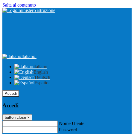
Salta al contenuto
Italiano
Italiano
English
Deutsch
Español
Accedi
Accedi
button close
×
Nome Utente
Password