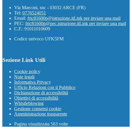
Via Marconi, snc - 03032 ARCE (FR)
Tel:
0776524051
Email:
fric81600p@istruzione.it
Link per inviare una mail
PEC:
fric81600p@pec.istruzione.it
Link per inviare una mail
C.F.: 91011010609
Codice univoco UFK5FM
Sezione Link Utili
Cookie policy
Note legali
Informativa Privacy
Ufficio Relazioni con il Pubblico
Dichiarazione di accessibilità
Obiettivi di accessibilità
Whistleblowing
Gestione consensi cookie
Amministrazione trasparente
Pagina visualizzata
563
volte