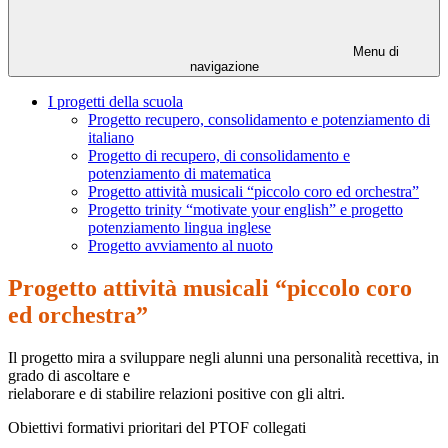
Menu di
navigazione
I progetti della scuola
Progetto recupero, consolidamento e potenziamento di
italiano
Progetto di recupero, di consolidamento e
potenziamento di matematica
Progetto attività musicali “piccolo coro ed orchestra”
Progetto trinity “motivate your english” e progetto
potenziamento lingua inglese
Progetto avviamento al nuoto
Progetto attività musicali “piccolo coro
ed orchestra”
Il progetto mira a sviluppare negli alunni una personalità recettiva, in
grado di ascoltare e
rielaborare e di stabilire relazioni positive con gli altri.
Obiettivi formativi prioritari del PTOF collegati