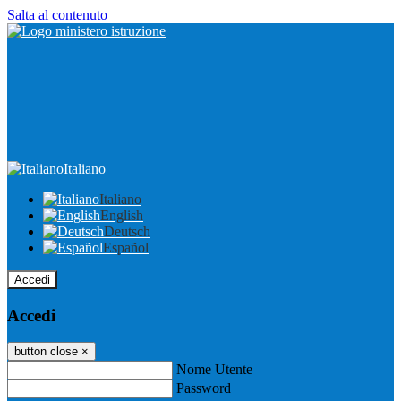
Salta al contenuto
Italiano
Italiano
English
Deutsch
Español
Accedi
Accedi
button close
×
Nome Utente
Password