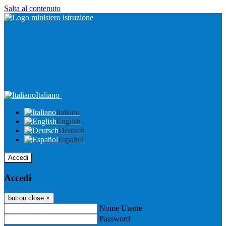
Salta al contenuto
Italiano
Italiano
English
Deutsch
Español
Accedi
Accedi
button close
×
Nome Utente
Password