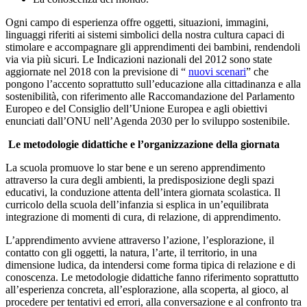
Ogni campo di esperienza offre oggetti, situazioni, immagini,
linguaggi riferiti ai sistemi simbolici della nostra cultura capaci di
stimolare e accompagnare gli apprendimenti dei bambini, rendendoli
via via più sicuri. Le Indicazioni nazionali del 2012 sono state
aggiornate nel 2018 con la previsione di “
nuovi scenari
” che
pongono l’accento soprattutto sull’educazione alla cittadinanza e alla
sostenibilità, con riferimento alle Raccomandazione del Parlamento
Europeo e del Consiglio dell’Unione Europea e agli obiettivi
enunciati dall’ONU nell’Agenda 2030 per lo sviluppo sostenibile.
Le metodologie didattiche e l’organizzazione della giornata
La scuola promuove lo star bene e un sereno apprendimento
attraverso la cura degli ambienti, la predisposizione degli spazi
educativi, la conduzione attenta dell’intera giornata scolastica. Il
curricolo della scuola dell’infanzia si esplica in un’equilibrata
integrazione di momenti di cura, di relazione, di apprendimento.
L’apprendimento avviene attraverso l’azione, l’esplorazione, il
contatto con gli oggetti, la natura, l’arte, il territorio, in una
dimensione ludica, da intendersi come forma tipica di relazione e di
conoscenza. Le metodologie didattiche fanno riferimento soprattutto
all’esperienza concreta, all’esplorazione, alla scoperta, al gioco, al
procedere per tentativi ed errori, alla conversazione e al confronto tra