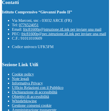
Contatti
Istituto Comprensivo “Giovanni Paolo II”
Via Marconi, snc - 03032 ARCE (FR)
Tel:
0776524051
Email:
fric81600p@istruzione.it
Link per inviare una mail
PEC:
fric81600p@pec.istruzione.it
Link per inviare una mail
C.F.: 91011010609
Codice univoco UFK5FM
Sezione Link Utili
Cookie policy
Note legali
Informativa Privacy
Ufficio Relazioni con il Pubblico
Dichiarazione di accessibilità
Obiettivi di accessibilità
Whistleblowing
Gestione consensi cookie
Amministrazione trasparente