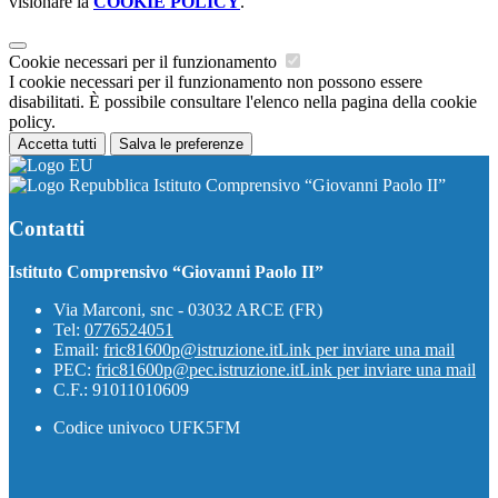
visionare la
COOKIE POLICY
.
Cookie necessari per il funzionamento
I cookie necessari per il funzionamento non possono essere
disabilitati. È possibile consultare l'elenco nella pagina della cookie
policy.
Accetta tutti
Salva le preferenze
Istituto Comprensivo “Giovanni Paolo II”
Contatti
Istituto Comprensivo “Giovanni Paolo II”
Via Marconi, snc - 03032 ARCE (FR)
Tel:
0776524051
Email:
fric81600p@istruzione.it
Link per inviare una mail
PEC:
fric81600p@pec.istruzione.it
Link per inviare una mail
C.F.: 91011010609
Codice univoco UFK5FM