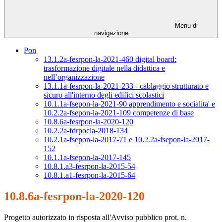
Menu di
navigazione
Pon
13.1.2a-fesrpon-la-2021-460 digital board:
trasformazione digitale nella didattica e
nell’organizzazione
13.1.1a-fesrpon-la-2021-233 - cablaggio strutturato e
sicuro all'interno degli edifici scolastici
10.1.1a-fsepon-la-2021-90 apprendimento e socialita' e
10.2.2a-fsepon-la-2021-109 competenze di base
10.8.6a-fesrpon-la-2020-120
10.2.2a-fdrpocla-2018-134
10.2.1a-fsepon-la-2017-71 e 10.2.2a-fsepon-la-2017-
152
10.1.1a-fsepon-la-2017-145
10.8.1.a3-fesrpon-la-2015-54
10.8.1.a1-fesrpon-la-2015-64
10.8.6a-fesrpon-la-2020-120
Progetto autorizzato in risposta all'Avviso pubblico prot. n.