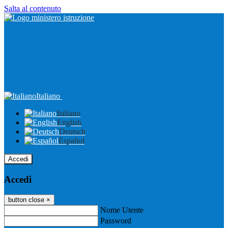
Salta al contenuto
Italiano
Italiano
English
Deutsch
Español
Accedi
Accedi
button close
×
Nome Utente
Password