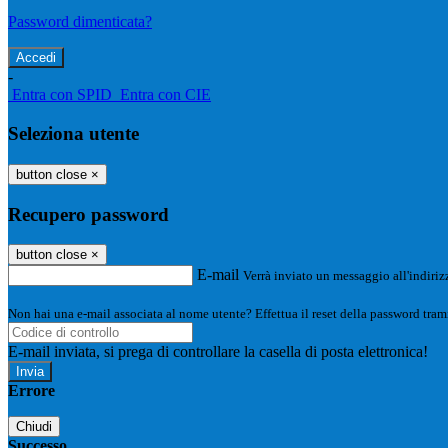
Password dimenticata?
-
Entra con SPID
Entra con CIE
Seleziona utente
button close
×
Recupero password
button close
×
E-mail
Verrà inviato un messaggio all'indirizz
Non hai una e-mail associata al nome utente? Effettua il reset della password tram
E-mail inviata, si prega di controllare la casella di posta elettronica!
Errore
Chiudi
Successo