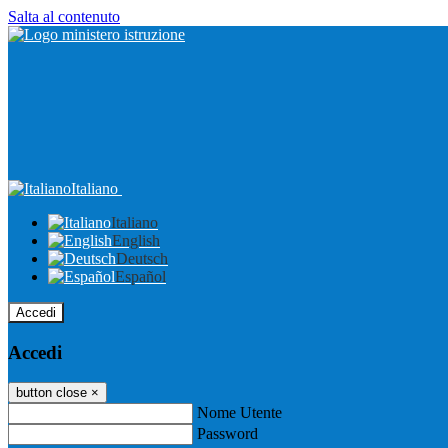
Salta al contenuto
Italiano
Italiano
English
Deutsch
Español
Accedi
Accedi
button close
×
Nome Utente
Password