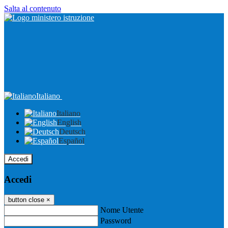
Salta al contenuto
Italiano
Italiano
English
Deutsch
Español
Accedi
Accedi
button close
×
Nome Utente
Password