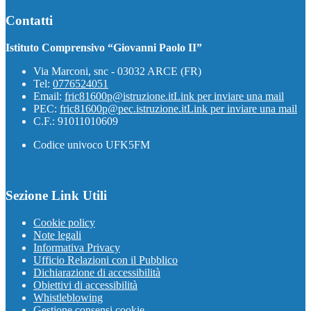
Contatti
Istituto Comprensivo “Giovanni Paolo II”
Via Marconi, snc - 03032 ARCE (FR)
Tel:
0776524051
Email:
fric81600p@istruzione.it
Link per inviare una mail
PEC:
fric81600p@pec.istruzione.it
Link per inviare una mail
C.F.: 91011010609
Codice univoco UFK5FM
Sezione Link Utili
Cookie policy
Note legali
Informativa Privacy
Ufficio Relazioni con il Pubblico
Dichiarazione di accessibilità
Obiettivi di accessibilità
Whistleblowing
Gestione consensi cookie