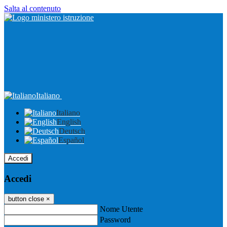
Salta al contenuto
Italiano
Italiano
English
Deutsch
Español
Accedi
Accedi
button close
×
Nome Utente
Password