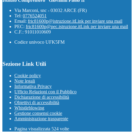
Istituto Comprensivo “Giovanni Paolo II”
Via Marconi, snc - 03032 ARCE (FR)
Tel:
0776524051
Email:
fric81600p@istruzione.it
Link per inviare una mail
PEC:
fric81600p@pec.istruzione.it
Link per inviare una mail
C.F.: 91011010609
Codice univoco UFK5FM
Sezione Link Utili
Cookie policy
Note legali
Informativa Privacy
Ufficio Relazioni con il Pubblico
Dichiarazione di accessibilità
Obiettivi di accessibilità
Whistleblowing
Gestione consensi cookie
Amministrazione trasparente
Pagina visualizzata
524
volte