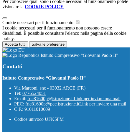
Per conoscere quali sono i cookie necessari al funzionamento potete
visionare la
COOKIE POLICY
.
Cookie necessari per il funzionamento
I cookie necessari per il funzionamento non possono essere
disabilitati. È possibile consultare l'elenco nella pagina della cookie
policy.
Accetta tutti
Salva le preferenze
Istituto Comprensivo “Giovanni Paolo II”
Contatti
Istituto Comprensivo “Giovanni Paolo II”
Via Marconi, snc - 03032 ARCE (FR)
Tel:
0776524051
Email:
fric81600p@istruzione.it
Link per inviare una mail
PEC:
fric81600p@pec.istruzione.it
Link per inviare una mail
C.F.: 91011010609
Codice univoco UFK5FM