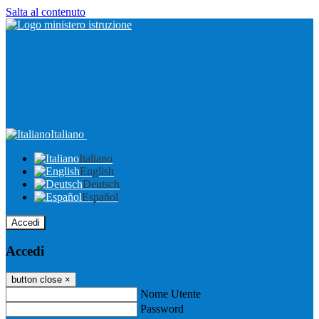
Salta al contenuto
Italiano
Italiano
English
Deutsch
Español
Accedi
Accedi
button close
×
Nome Utente
Password