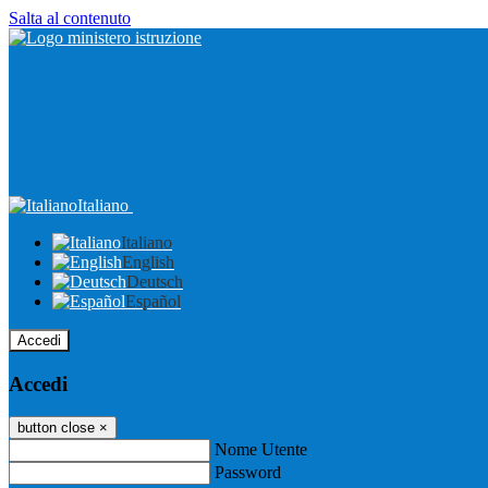
Salta al contenuto
Italiano
Italiano
English
Deutsch
Español
Accedi
Accedi
button close
×
Nome Utente
Password