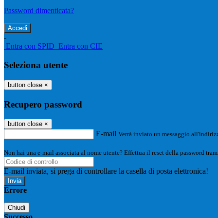
Password dimenticata?
-
Entra con SPID
Entra con CIE
Seleziona utente
button close
×
Recupero password
button close
×
E-mail
Verrà inviato un messaggio all'indirizz
Non hai una e-mail associata al nome utente? Effettua il reset della password tram
E-mail inviata, si prega di controllare la casella di posta elettronica!
Errore
Chiudi
Successo