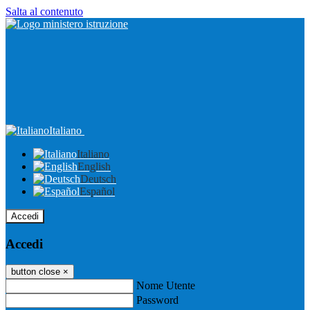
Salta al contenuto
Italiano
Italiano
English
Deutsch
Español
Accedi
Accedi
button close
×
Nome Utente
Password