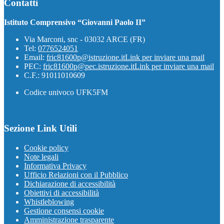
Contatti
Istituto Comprensivo “Giovanni Paolo II”
Via Marconi, snc - 03032 ARCE (FR)
Tel:
0776524051
Email:
fric81600p@istruzione.it
Link per inviare una mail
PEC:
fric81600p@pec.istruzione.it
Link per inviare una mail
C.F.: 91011010609
Codice univoco UFK5FM
Sezione Link Utili
Cookie policy
Note legali
Informativa Privacy
Ufficio Relazioni con il Pubblico
Dichiarazione di accessibilità
Obiettivi di accessibilità
Whistleblowing
Gestione consensi cookie
Amministrazione trasparente