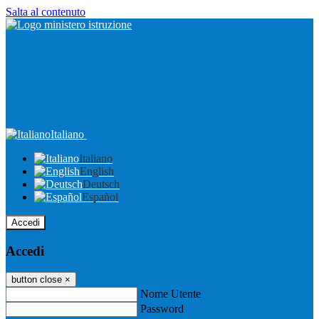
Salta al contenuto
Italiano
Italiano
English
Deutsch
Español
Accedi
Accedi
button close
×
Nome Utente
Password